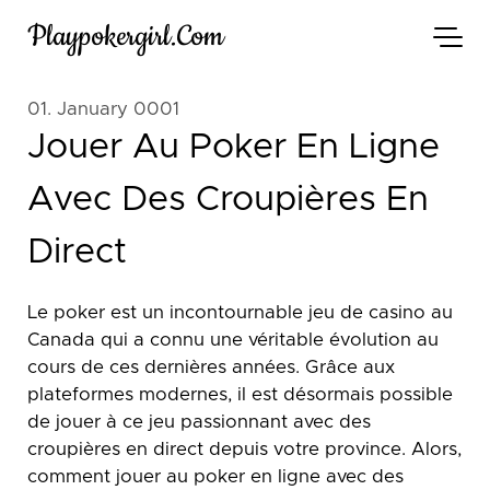
Playpokergirl.com
01. January 0001
Jouer Au Poker En Ligne
Avec Des Croupières En
Direct
Le poker est un incontournable jeu de casino au
Canada qui a connu une véritable évolution au
cours de ces dernières années. Grâce aux
plateformes modernes, il est désormais possible
de jouer à ce jeu passionnant avec des
croupières en direct depuis votre province. Alors,
comment jouer au poker en ligne avec des